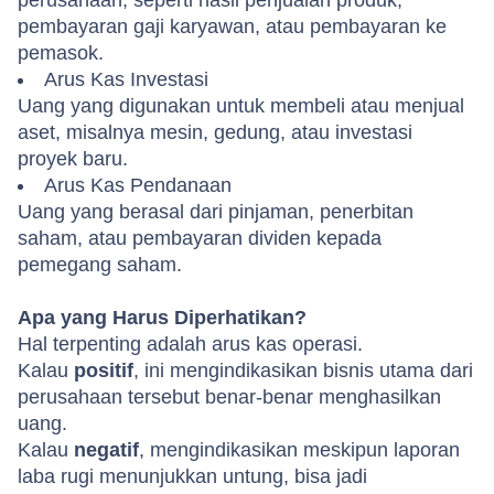
perusahaan
,
seperti
hasil
penjualan
produk
,
pembayaran
gaji
karyawan
,
atau
pembayaran
ke
pemasok
.
Arus
Kas
Investasi
Uang yang
digunakan
untuk
membeli
atau
menjual
aset
,
misalnya
mesin
,
gedung
,
atau
investasi
proyek
baru
.
Arus
Kas
Pendanaan
Uang yang
berasal
dari
pinjaman
,
penerbitan
saham
,
atau
pembayaran
dividen
kepada
pemegang
saham
.
Apa
yang Harus
Diperhatikan
?
Hal
terpenting
adalah
arus
kas
operasi
.
Kalau
positif
,
ini
mengindikasikan
bisnis
utama
dari
perusahaan
tersebut
benar-benar
menghasilkan
uang.
Kalau
negatif
,
mengindikasikan
meskipun
laporan
laba
rugi
menunjukkan
untung
,
bisa
jadi